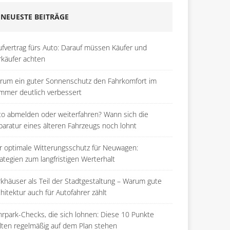
NEUESTE BEITRÄGE
ufvertrag fürs Auto: Darauf müssen Käufer und
rkäufer achten
rum ein guter Sonnenschutz den Fahrkomfort im
mmer deutlich verbessert
to abmelden oder weiterfahren? Wann sich die
paratur eines älteren Fahrzeugs noch lohnt
r optimale Witterungsschutz für Neuwagen:
ategien zum langfristigen Werterhalt
rkhäuser als Teil der Stadtgestaltung – Warum gute
hitektur auch für Autofahrer zählt
hrpark-Checks, die sich lohnen: Diese 10 Punkte
llten regelmäßig auf dem Plan stehen