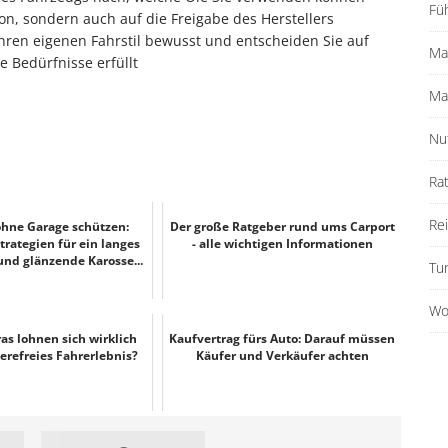
Fü
ion, sondern auch auf die Freigabe des Herstellers
ihren eigenen Fahrstil bewusst und entscheiden Sie auf
Ma
e Bedürfnisse erfüllt
Ma
Nu
Ra
Re
ohne Garage schützen:
Der große Ratgeber rund ums Carport
trategien für ein langes
- alle wichtigen Informationen
nd glänzende Karosse...
Tu
Wo
as lohnen sich wirklich
Kaufvertrag fürs Auto: Darauf müssen
ierefreies Fahrerlebnis?
Käufer und Verkäufer achten