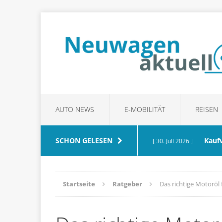
AUTO NEWS
E-MOBILITÄT
REISEN
SCHON GELESEN
Kauf
[ 30. Juli 2026 ]
achten
RATGEBER
Startseite
Ratgeber
Das richtige Motoröl 
Waru
[ 21. Juli 2026 ]