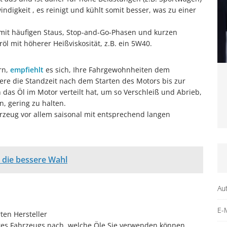
digkeit , es reinigt und kühlt somit besser, was zu einer
 mit häufigen Staus, Stop-and-Go-Phasen und kurzen
öl mit höherer Heißviskosität, z.B. ein 5W40.
rn,
empfiehlt
es sich, Ihre Fahrgewohnheiten dem
ere die Standzeit nach dem Starten des Motors bis zur
ch das Öl im Motor verteilt hat, um so Verschleiß und Abrieb,
, gering zu halten.
hrzeug vor allem saisonal mit entsprechend langen
 die bessere Wahl
Au
E-M
ten Hersteller
res Fahrzeugs nach, welche Öle Sie verwenden können