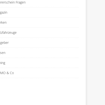
hrerschein Fragen
gazin
rken
tzfahrzeuge
tgeber
isen
ning
MO & Co