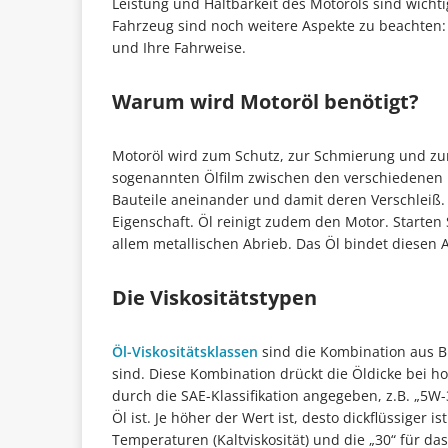
Leistung und Haltbarkeit des Motoröls sind wichti
Fahrzeug sind noch weitere Aspekte zu beachten:
und Ihre Fahrweise.
Warum wird Motoröl benötigt?
Motoröl wird zum Schutz, zur Schmierung und zur
sogenannten Ölfilm zwischen den verschiedenen B
Bauteile aneinander und damit deren Verschleiß
Eigenschaft. Öl reinigt zudem den Motor. Starten 
allem metallischen Abrieb. Das Öl bindet diesen 
Die Viskositätstypen
Öl-Viskositätsklassen
sind die Kombination aus B
sind. Diese Kombination drückt die Öldicke bei h
durch die SAE-Klassifikation angegeben, z.B. „5W
Öl ist. Je höher der Wert ist, desto dickflüssiger i
Temperaturen (Kaltviskosität) und die „30“ für da