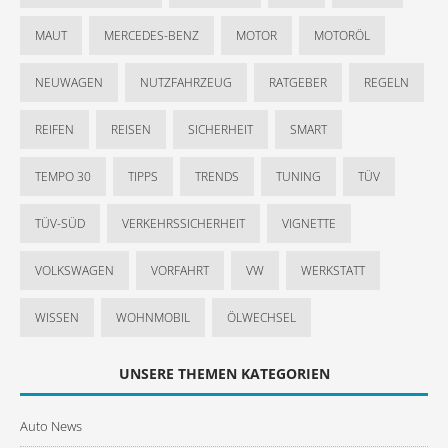
MAUT
MERCEDES-BENZ
MOTOR
MOTORÖL
NEUWAGEN
NUTZFAHRZEUG
RATGEBER
REGELN
REIFEN
REISEN
SICHERHEIT
SMART
TEMPO 30
TIPPS
TRENDS
TUNING
TÜV
TÜV-SÜD
VERKEHRSSICHERHEIT
VIGNETTE
VOLKSWAGEN
VORFAHRT
VW
WERKSTATT
WISSEN
WOHNMOBIL
ÖLWECHSEL
UNSERE THEMEN KATEGORIEN
Auto News