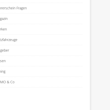
hrerschein Fragen
gazin
rken
tzfahrzeuge
tgeber
isen
ning
MO & Co