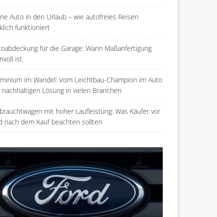
ne Auto in den Urlaub – wie autofreies Reisen
klich funktioniert
toabdeckung für die Garage: Wann Maßanfertigung
nvoll ist
uminium im Wandel: Vom Leichtbau-Champion im Auto
r nachhaltigen Lösung in vielen Branchen
brauchtwagen mit hoher Laufleistung: Was Käufer vor
d nach dem Kauf beachten sollten