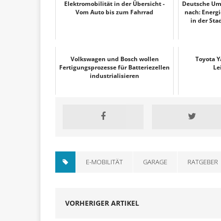
Elektromobilität in der Übersicht -
Deutsche Umw
Vom Auto bis zum Fahrrad
nach: Energ
in der Sta
Volkswagen und Bosch wollen
Toyota Ya
Fertigungsprozesse für Batteriezellen
Le
industrialisieren
E-MOBILITÄT
GARAGE
RATGEBER
VORHERIGER ARTIKEL