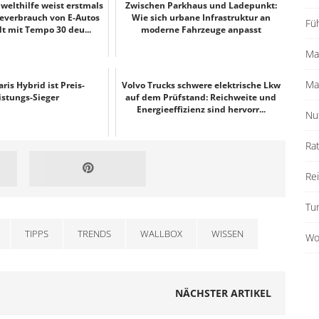
elthilfe weist erstmals
Zwischen Parkhaus und Ladepunkt:
ieverbrauch von E-Autos
Wie sich urbane Infrastruktur an
Fü
dt mit Tempo 30 deu...
moderne Fahrzeuge anpasst
Ma
Ma
ris Hybrid ist Preis-
Volvo Trucks schwere elektrische Lkw
istungs-Sieger
auf dem Prüfstand: Reichweite und
Energieeffizienz sind hervorr...
Nu
Ra
Re
Tu
TIPPS
TRENDS
WALLBOX
WISSEN
Wo
NÄCHSTER ARTIKEL