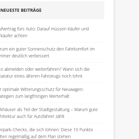
NEUESTE BEITRÄGE
ufvertrag fürs Auto: Darauf müssen Käufer und
rkäufer achten
rum ein guter Sonnenschutz den Fahrkomfort im
mmer deutlich verbessert
to abmelden oder weiterfahren? Wann sich die
paratur eines älteren Fahrzeugs noch lohnt
r optimale Witterungsschutz für Neuwagen:
ategien zum langfristigen Werterhalt
rkhäuser als Teil der Stadtgestaltung – Warum gute
hitektur auch für Autofahrer zählt
hrpark-Checks, die sich lohnen: Diese 10 Punkte
llten regelmäßig auf dem Plan stehen