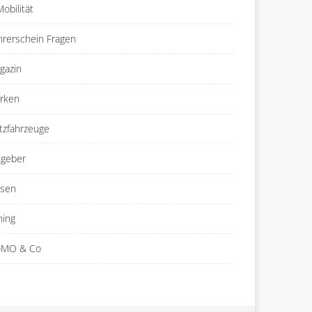
obilität
hrerschein Fragen
gazin
rken
tzfahrzeuge
tgeber
isen
ning
MO & Co