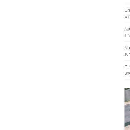
Oh
wir
Au
sin
Al
zu
Ge
un