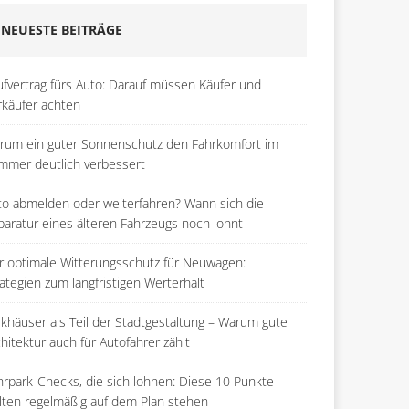
NEUESTE BEITRÄGE
ufvertrag fürs Auto: Darauf müssen Käufer und
rkäufer achten
rum ein guter Sonnenschutz den Fahrkomfort im
mmer deutlich verbessert
to abmelden oder weiterfahren? Wann sich die
paratur eines älteren Fahrzeugs noch lohnt
r optimale Witterungsschutz für Neuwagen:
ategien zum langfristigen Werterhalt
rkhäuser als Teil der Stadtgestaltung – Warum gute
hitektur auch für Autofahrer zählt
hrpark-Checks, die sich lohnen: Diese 10 Punkte
llten regelmäßig auf dem Plan stehen