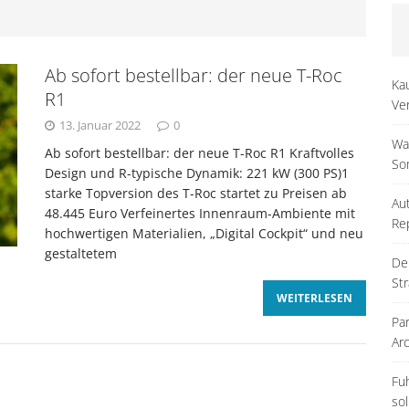
rbessert
RATGEBER
Ab sofort bestellbar: der neue T-Roc
 abmelden oder weiterfahren? Wann sich die Reparatur
Ka
R1
Ve
13. Januar 2022
0
eugs noch lohnt
RATGEBER
Wa
Ab sofort bestellbar: der neue T-Roc R1 Kraftvolles
So
Design und R-typische Dynamik: 221 kW (300 PS)1
optimale Witterungsschutz für Neuwagen: Strategien
starke Topversion des T-Roc startet zu Preisen ab
Au
48.445 Euro Verfeinertes Innenraum-Ambiente mit
Re
hochwertigen Materialien, „Digital Cockpit“ und neu
erterhalt
RATGEBER
gestaltetem
De
Str
WEITERLESEN
äuser als Teil der Stadtgestaltung – Warum gute
Pa
Arc
r Autofahrer zählt
MAGAZIN
Fu
so