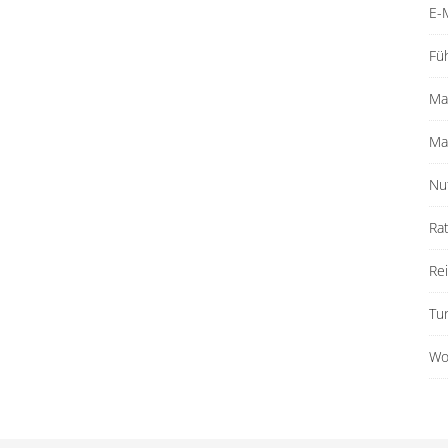
E-M
Fü
Ma
Ma
Nu
Ra
Re
Tu
Wo