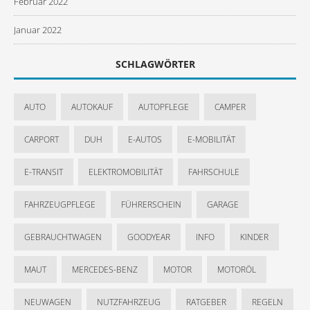
Februar 2022
Januar 2022
SCHLAGWÖRTER
AUTO
AUTOKAUF
AUTOPFLEGE
CAMPER
CARPORT
DUH
E-AUTOS
E-MOBILITÄT
E-TRANSIT
ELEKTROMOBILITÄT
FAHRSCHULE
FAHRZEUGPFLEGE
FÜHRERSCHEIN
GARAGE
GEBRAUCHTWAGEN
GOODYEAR
INFO
KINDER
MAUT
MERCEDES-BENZ
MOTOR
MOTORÖL
NEUWAGEN
NUTZFAHRZEUG
RATGEBER
REGELN