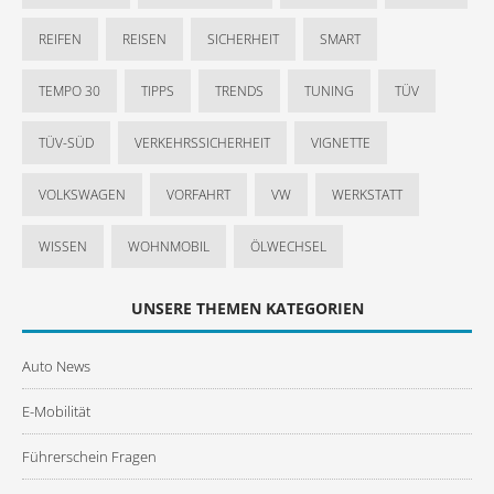
REIFEN
REISEN
SICHERHEIT
SMART
TEMPO 30
TIPPS
TRENDS
TUNING
TÜV
TÜV-SÜD
VERKEHRSSICHERHEIT
VIGNETTE
VOLKSWAGEN
VORFAHRT
VW
WERKSTATT
WISSEN
WOHNMOBIL
ÖLWECHSEL
UNSERE THEMEN KATEGORIEN
Auto News
E-Mobilität
Führerschein Fragen